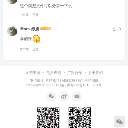
这个模型文件可以分享一下么
1年前
回复
Mars-赤旗
0
泰酷辣
3年前
回复
友链申请
免责声明
广告合作
关于我们
友情链接·
喜好儿网
|
AI研究所
|
数字营销图谱
Copyright © 2022 ·
CG迷
· 由
粤ICP备18135734号