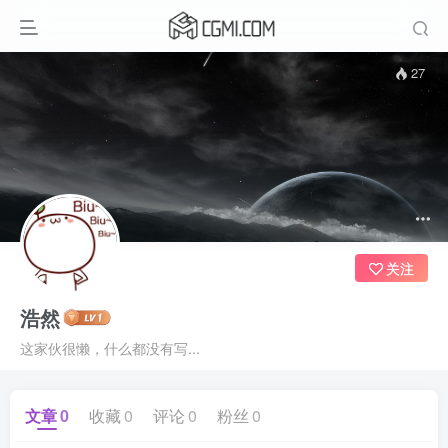
27
关注
浩然
这家伙很懒，什么都没有写...
文章
0
收藏
0
评论
0
粉丝
0