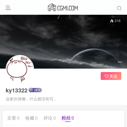
316
关注
ky13322
这家伙很懒，什么都没有写...
文章
0
收藏
0
评论
0
粉丝
0