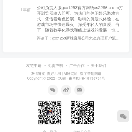
公司负责人微gxx1253官方网纸xs2266.c o m打
1年前
开浏览器输入即可。为热门的休闲娱乐游戏方
式，凭借着角色扮演、独特的沉浸式体验，在
游戏市场中快速爆火，深受年轻人的喜爱。当
下，随着数字化游戏和线上游戏的发展，也推
动了剧本的的多元化发展，线上逐渐成为了年
评论于：
gxx1253新胜直属公司怎么办理开户流程步骤如下
轻人的主要选择！同时，线上的出现也为逐渐
降温的市场带来了新的发展机遇。线上小程序
是一种线上桌游模式，通过在线匹配玩家，组
局玩游戏，任意选择角色沉浸式体验游戏。
友链申请
免责声明
广告合作
关于我们
友情链接·
喜好儿网
|
AI研究所
|
数字营销图谱
Copyright © 2022 ·
CG迷
· 由
粤ICP备18135734号
个人微信
微信公众号