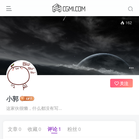
162
关注
小郭
这家伙很懒，什么都没有写...
文章
0
收藏
0
评论
1
粉丝
0