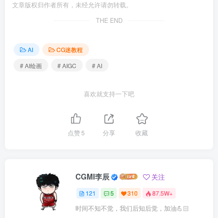
文章版权归作者所有，未经允许请勿转载。
THE END
AI
CG迷教程
# AI绘画
# AIGC
# AI
喜欢就支持一下吧
点赞
5
分享
收藏
CGMI李辰
关注
121
5
310
87.5W+
时间不知不觉，我们后知后觉，加油💪🏻