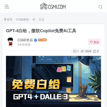
首页
CG迷教程
AI
正文
GPT-4白给，微软Copilot免费Ai工具
CGMI李辰
关注
2年前更新
1
1849
5