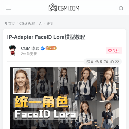
首页
CG迷教程
AI
正文
IP-Adapter FaceID Lora模型教程
CGMI李辰
关注
2年前更新
0
5176
22