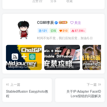
点赞
22
分享
收藏
CGMI李辰
关注
121
5
310
87.5W+
时间不知不觉，我们后知后觉，加油💪🏻
Midjourney+ChatGPT精准控制关键词
Stable Diffusion安装教程
上一篇
下一篇
Stablediffusion Easyphoto教
关于IP-Adapter FaceID
程
Lora报错的问题解决