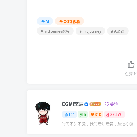
AI
CG迷教程
# midjourney教程
# midjourney
# AI绘画
点赞
1
CGMI李辰
关注
121
5
310
87.5W+
时间不知不觉，我们后知后觉，加油💪🏻