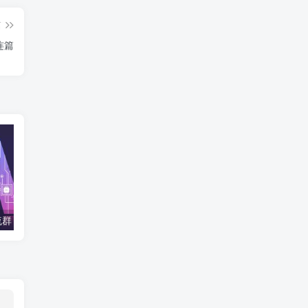
篇
连篇
流群
Photoshop AI版24.6安装教程
Stablediff