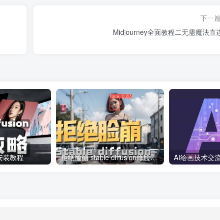
下一
Midjourney全面教程二无需魔法直
ion安装教程
拒绝脸崩 stable diffusion修脸大法
AI绘画技术交