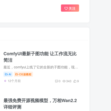
关注
ComfyUI最新子图功能 让工作流无比
简洁
最近，comfyui上线了它的全新的子图功能，现在我们只需框选上对应的节点，点击一下这个子图按钮，瞬间工作流就变得无比简洁清爽了。
AI
CG迷教程
12个月前
0
343
9
最强免费开源视频模型，万相Wan2.2
详细评测