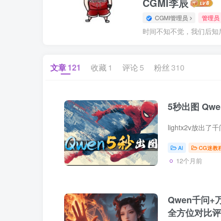
CGMI李辰
CGMI管理员
管理员
时间不知不觉，我们后知后
文章
121
收藏
1
评论
5
粉丝
310
5秒出图 Qw
AI
CG迷教
12个月前
Qwen千问+万相
全方位对比评