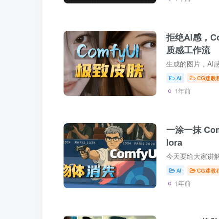
拒绝AI感，C
质感工作流
AI
CG迷教
1年前
一涂一抹 Co
lora
AI
CG迷教
1年前