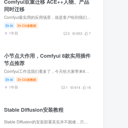
Comfyui双重迁移 ACE++人物、产品
同时迁移
Comfyui最实用的应用场景，就是客户给到我们产品图，然后要求我们给产品生成一系列的电商展示效果。我们需要借助阿里的ace++来帮助完成相关的操作，只需上传一张产品图和一张模特图，就可以让这...
AI
CG迷教程
1年前
0
653
7
小节点大作用，Comfyui 8款实用插件
节点推荐
Comfyui工作流我们看多了，今天给大家带来8款，小巧、高效、实用的节点推荐，小小节点也有大作用。
AI
CG迷教程
1年前
1
914
16
Stable Diffusion安装教程
Stable Diffusion的安装部署其实并不困难，只需简单点击几下，几分钟就能安装好，不管是windows还是苹果mac电脑，关于Stable Diffusion的各种安装方式，这个视频一一来给大家讲明白。