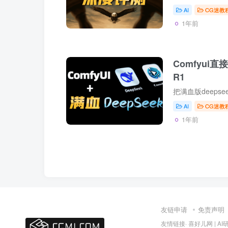
AI
CG迷教
1年前
Comfyui直
R1
AI
CG迷教
1年前
友链申请
免责声明
友情链接·
喜好儿网
|
AI