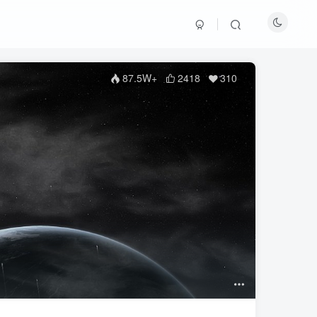
87.5W+
2418
310