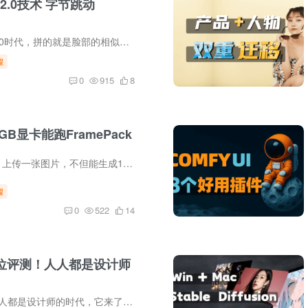
脸2.0技术 字节跳动
comfyui AI换脸1.0时代，拼的就是脸部的相似度，但随着技术的发展，comfyui换脸拼的就是谁的功能更强，今天给大家讲解的由字节跳动研发的开源换脸技术HyperLoRA。
程
0
915
8
GB显卡能跑FramePack
AI视频新王来了！上传一张图片，不但能生成1分钟的超长视频，而且仅需6GB的显存就能跑动，对，你没听错，实测显存就仅仅只占用了6GB！视频生成质量我就不多说了，大家可以看看实测效果，重点还...
程
0
522
14
全方位评测！人人都是设计师
GPT-4o！一个人人都是设计师的时代，它来了，最近设计圈最大的话题无疑是GPT-4o进行了重磅升级，支持生图功能，本期教程就来详细的评测一下GPT4o的最新出图功能。