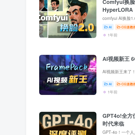
Comfyui换
HyperLORA
AI
CG迷教
1年前
AI视频新王 6
AI
CG迷教
1年前
GPT4o!
时代来临