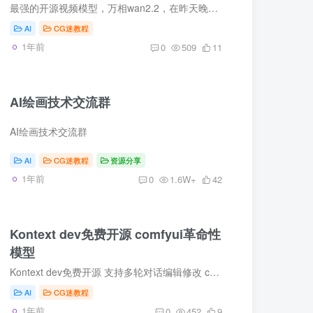
最强的开源视频模型，万相wan2.2，在昨天晚上，正式开放给大家下载了，这次万相2.2改用了全新的MoE架构，接下来就给大家详细测试一下wan2.2在comfyui中的实测表现效果。
AI
CG迷教程
1年前
0
509
11
AI绘画技术交流群
AI绘画技术交流群
AI
CG迷教程
资源分享
1年前
0
1.6W+
42
Kontext dev免费开源 comfyui革命性
模型
Kontext dev免费开源 支持多轮对话编辑修改 comfyui革命性模型
AI
CG迷教程
1年前
0
452
9