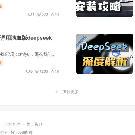
程
1
573
14
接调用满血版deepseek
把满血版deepseek嵌入到comfyui，那么我们就得到了一个不会卡顿的百科知识库，一个超高效的神级提示词助手，一个能看得懂图片内容的多模态模型，甚至还能用它来帮我们解答做题，本期视频就来给...
程
0
1266
15
加载更多
广告合作
关于我们
研究所
|
数字营销图谱