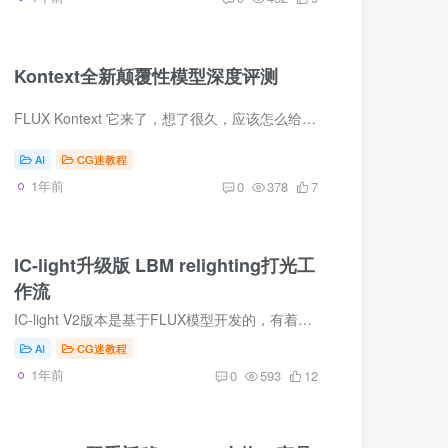
Kontext全新颠覆性模型深度评测
FLUX Kontext 它来了，想了很久，应该怎么给这一期教程来给开场白，是跟comfyui社区那样把它称作GPT4o杀手，还是应该按黑森林工作室那样，只需一张图，一段提示词，这就是一个全新的世界。
AI
CG迷教程
1年前
0
378
7
IC-light升级版 LBM relighting打光工
作流
IC-light V2版本是基于FLUX模型开发的，有着更高的分辨率，但很可惜，一直迟迟未能发布，最近一款名为LBM_relighting的打光技术，同样可以根据背景图来给主体进行打光着色，本期教程CG迷给大家...
AI
CG迷教程
1年前
0
593
12