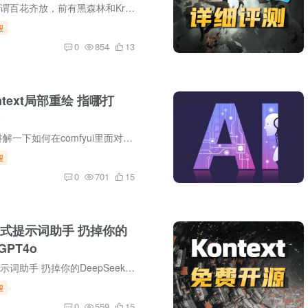
最近Comfyui圈可谓百花齐放，前有黑森林和Krea联名发布的FLUX Krea模型，接着阿里重磅发布了它全新万相2.2视频模型，昨天，阿里继续免费开源发布了通义qwen千问图片模型，接下来我们就来对这4款...
程
0
854
13
ontext局部重绘 指哪打
本期教程给大家讲解一下如何在comfyui里面对kontext局部重绘进行精准化控制。
程
0
701
15
一站式提示词助手 扔掉你的
GPT4o
Comfyui一站式提示词助手 扔掉你的DeepSeek和GPT4o
程
0
559
15