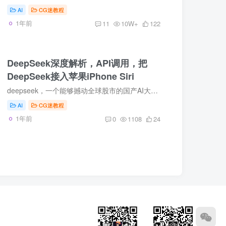
AI
CG迷教程
1年前
11
10W+
122
DeepSeek深度解析，API调用，把
DeepSeek接入苹果iPhone Siri
deepseek，一个能够撼动全球股市的国产AI大模型，它是凭什么能够在一夜之间火爆全球？deepseek的出现又给我们的生活、工作带来什么颠覆性的影响，为什么有人已经能够用deepseek来赚到钱了，这么...
AI
CG迷教程
1年前
0
1108
24