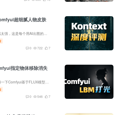
omfyui超细腻人物皮肤
生成的图片，AI感太强，这是每个用AI出图的同学都绕不开的问题，今天一个视频，让你生成出来的人物，瞬间拥有超级细腻的皮肤纹理细节，妥妥的还原超高质量的真人皮肤质感。
程
0
722
7
mfyui指定物体移除消失
今天要给大家讲解一下Comfyui基于FLUX模型使用的移除对象lora，只需要在工作流上加载这个lora，然后涂抹一下画面中不想要的内容，就可以很高效的去除掉涂抹的内容了。
程
0
546
7